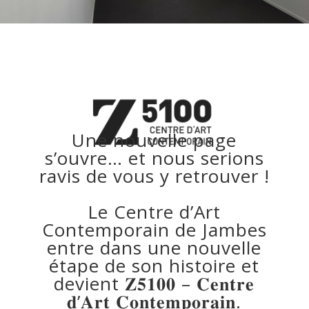
Une nouvelle page
s’ouvre… et nous serions
ravis de vous y retrouver !
Le Centre d’Art
Contemporain de Jambes
entre dans une nouvelle
étape de son histoire et
devient 𝐙𝟓𝟏𝟎𝟎 – 𝐂𝐞𝐧𝐭𝐫𝐞
𝐝’𝐀𝐫𝐭 𝐂𝐨𝐧𝐭𝐞𝐦𝐩𝐨𝐫𝐚𝐢𝐧.