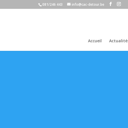
081/246 443
info@cac-detour.be
Accueil
Actualité