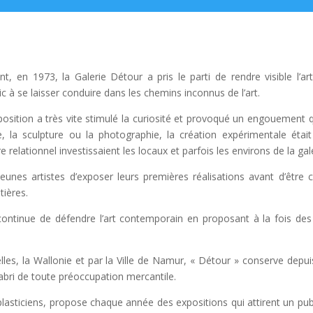
, en 1973, la Galerie Détour a pris le parti de rendre visible l’a
ic à se laisser conduire dans les chemins inconnus de l’art.
exposition a très vite stimulé la curiosité et provoqué un engouement
, la sculpture ou la photographie, la création expérimentale éta
relationnel investissaient les locaux et parfois les environs de la gal
nes artistes d’exposer leurs premières réalisations avant d’être c
tières.
continue de défendre l’art contemporain en proposant à la fois des 
es, la Wallonie et par la Ville de Namur, « Détour » conserve depuis
’abri de toute préoccupation mercantile.
 plasticiens, propose chaque année des expositions qui attirent un pu