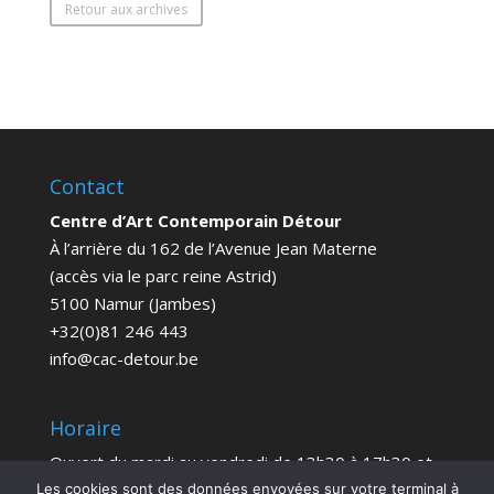
Retour aux archives
Contact
Centre d’Art Contemporain Détour
À l’arrière du 162 de l’Avenue Jean Materne
(accès via le parc reine Astrid)
5100 Namur (Jambes)
+32(0)81 246 443
info@cac-detour.be
Horaire
Ouvert du mardi au vendredi de 13h30 à 17h30 et
le samedi de 14h à 18h
Les cookies sont des données envoyées sur votre terminal à