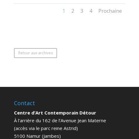
1
2
3
4
Prochaine
Retour aux archives
Contact
Centre d’Art Contemporain Détour
À l’arrière du 162 de l’Avenue Jean Materne
(accès via le parc reine Astrid)
5100 Namur (Jambes)