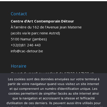
Contact
Centre d’Art Contemporain Détour
À l’arrière du 162 de l’Avenue Jean Materne
(accès via le parc reine Astrid)
5100 Namur (Jambes)
+32(0)81 246 443
info@cac-detour.be
Horaire
Ouvert du mardi au vendredi de 13h30 à 17h30 et
le samedi de 14h à 18h
Les cookies sont des données envoyées sur votre terminal à
partir de votre navigateur quand vous visitez un site internet
Entrée Gratuite
et qui comprennent un numéro d’identification unique. Les
cookies permettent de simplifier l’accès au site internet ainsi
que la navigation et accroissent la vitesse et l’efficacité
d’utilisation de ces derniers. Ils peuvent aussi être utilisés pour