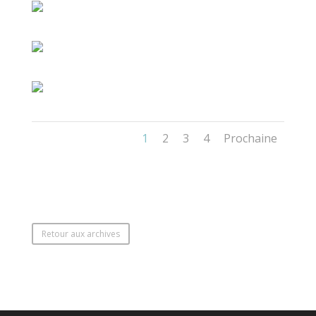
1
2
3
4
Prochaine
Retour aux archives