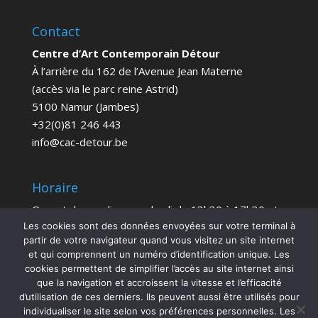
Contact
Centre d’Art Contemporain Détour
À l’arrière du 162 de l’Avenue Jean Materne
(accès via le parc reine Astrid)
5100 Namur (Jambes)
+32(0)81 246 443
info@cac-detour.be
Horaire
Ouvert du mardi au vendredi de 13h30 à 17h30 et
le samedi de 14h à 18h
Les cookies sont des données envoyées sur votre terminal à
partir de votre navigateur quand vous visitez un site internet
Entrée Gratuite
et qui comprennent un numéro d’identification unique. Les
cookies permettent de simplifier l’accès au site internet ainsi
que la navigation et accroissent la vitesse et l’efficacité
d’utilisation de ces derniers. Ils peuvent aussi être utilisés pour
individualiser le site selon vos préférences personnelles. Les