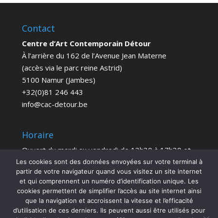
Contact
Centre d’Art Contemporain Détour
À l’arrière du 162 de l’Avenue Jean Materne
(accès via le parc reine Astrid)
5100 Namur (Jambes)
+32(0)81 246 443
info@cac-detour.be
Horaire
Ouvert du mardi au vendredi de 13h30 à 17h30 et
le samedi de 14h à 18h
Les cookies sont des données envoyées sur votre terminal à
partir de votre navigateur quand vous visitez un site internet
Entrée Gratuite
et qui comprennent un numéro d’identification unique. Les
cookies permettent de simplifier l’accès au site internet ainsi
que la navigation et accroissent la vitesse et l’efficacité
d’utilisation de ces derniers. Ils peuvent aussi être utilisés pour