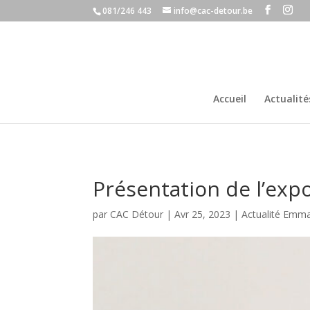
081/246 443
info@cac-detour.be
Accueil
Actualité
Présentation de l’exp
par
CAC Détour
|
Avr 25, 2023
|
Actualité Emm