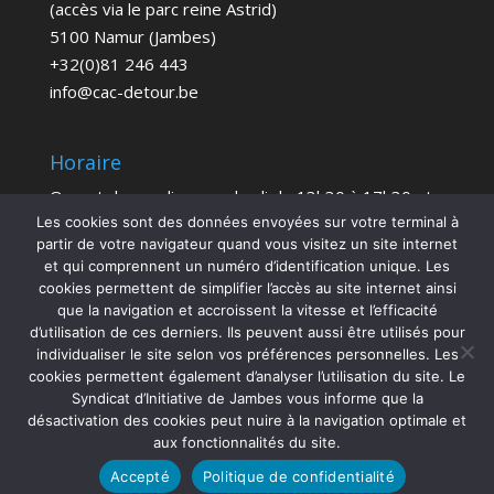
(accès via le parc reine Astrid)
5100 Namur (Jambes)
+32(0)81 246 443
info@cac-detour.be
Horaire
Ouvert du mardi au vendredi de 13h30 à 17h30 et
le samedi de 14h à 18h
Les cookies sont des données envoyées sur votre terminal à
partir de votre navigateur quand vous visitez un site internet
Entrée Gratuite
et qui comprennent un numéro d’identification unique. Les
cookies permettent de simplifier l’accès au site internet ainsi
que la navigation et accroissent la vitesse et l’efficacité
d’utilisation de ces derniers. Ils peuvent aussi être utilisés pour
individualiser le site selon vos préférences personnelles. Les
cookies permettent également d’analyser l’utilisation du site. Le
Syndicat d’Initiative de Jambes vous informe que la
désactivation des cookies peut nuire à la navigation optimale et
aux fonctionnalités du site.
Copyright Centre d'Art Contemporain Détour 2026
- Conception | Richard Frippiat
Accepté
Politique de confidentialité