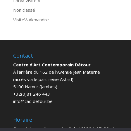
Lorka Visite V
Non classé
VisiteV-Alexandre
Contact
Centre d’Art Contemporain Détour
À l’arrière du 162 de l’Avenue Jean Materne
(accès via le parc reine Astrid)
5100 Namur (Jambes)
+32(0)81 246 443
info@cac-detour.be
Horaire
Ouvert du mardi au vendredi de 13h30 à 17h30 et