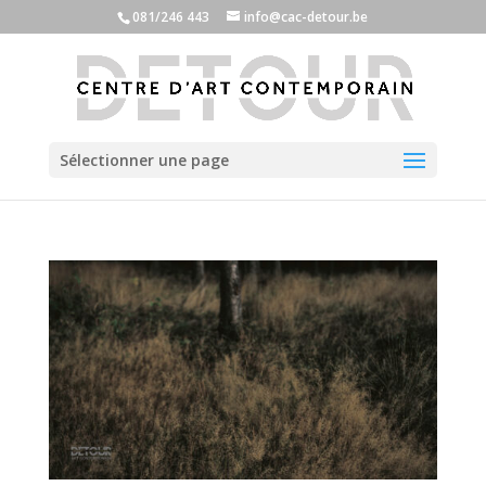
081/246 443
info@cac-detour.be
Sélectionner une page