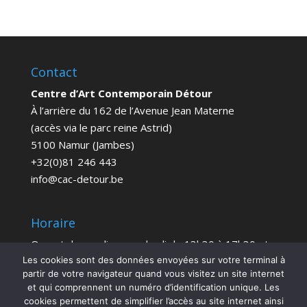
Contact
Centre d’Art Contemporain Détour
À l’arrière du 162 de l’Avenue Jean Materne
(accès via le parc reine Astrid)
5100 Namur (Jambes)
+32(0)81 246 443
info@cac-detour.be
Horaire
Ouvert du mardi au vendredi de 13h30 à 17h30 et
le samedi de 14h à 18h
Les cookies sont des données envoyées sur votre terminal à
partir de votre navigateur quand vous visitez un site internet
Entrée Gratuite
et qui comprennent un numéro d’identification unique. Les
cookies permettent de simplifier l’accès au site internet ainsi