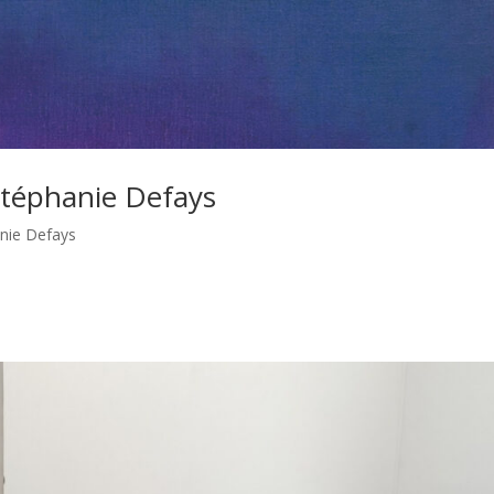
 Stéphanie Defays
anie Defays