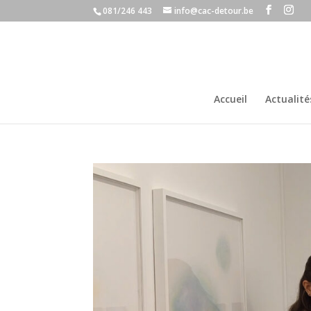
081/246 443
info@cac-detour.be
Accueil
Actualité