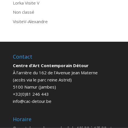
Lorka Visite V
Non classé
VisiteV-Alexandre
Contact
Centre d’Art Contemporain Détour
À l’arrière du 162 de l’Avenue Jean Materne
(accès via le parc reine Astrid)
5100 Namur (Jambes)
+32(0)81 246 443
info@cac-detour.be
Horaire
Ouvert du mardi au vendredi de 13h30 à 17h30 et