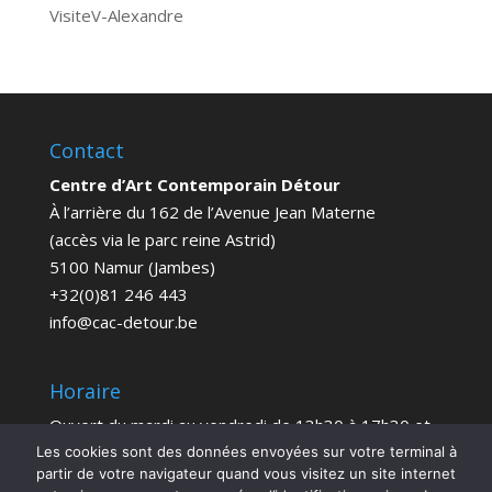
VisiteV-Alexandre
Contact
Centre d’Art Contemporain Détour
À l’arrière du 162 de l’Avenue Jean Materne
(accès via le parc reine Astrid)
5100 Namur (Jambes)
+32(0)81 246 443
info@cac-detour.be
Horaire
Ouvert du mardi au vendredi de 13h30 à 17h30 et
le samedi de 14h à 18h
Les cookies sont des données envoyées sur votre terminal à
partir de votre navigateur quand vous visitez un site internet