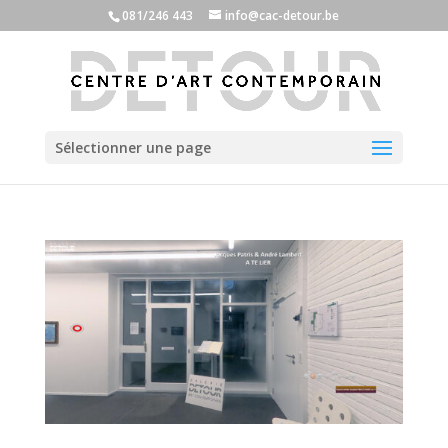
081/246 443
info@cac-detour.be
Sélectionner une page