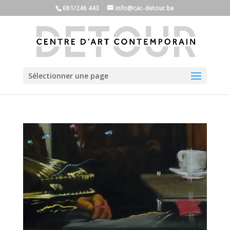
081/246 443
info@cac-detour.be
Sélectionner une page