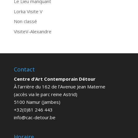
Le Lieu manquant
Lorka Visite V
Non classé
VisiteV-Alexandre
Contact
Centre d’Art Contemporain Détour
À l’arrière du 162 de l’Avenue Jean Materne
(accès via le parc reine Astrid)
5100 Namur (Jambes)
+32(0)81 246 443
info@cac-detour.be
Horaire