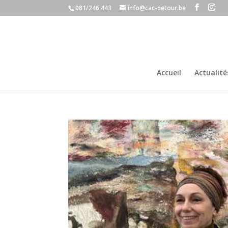
081/246 443
info@cac-detour.be
Accueil
Actualité